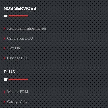
NOS SERVICES
Reprogrammation moteur
Calibration ECU
Flex Fuel
Clonage ECU
PLUS
Module FRM
Codage Clés