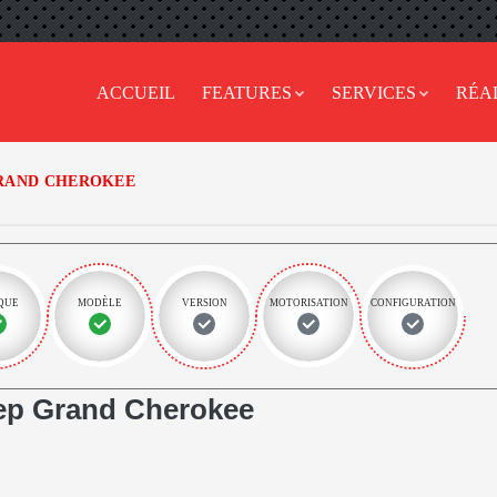
ACCUEIL
FEATURES
SERVICES
RÉA
RAND CHEROKEE
QUE
MODÈLE
VERSION
MOTORISATION
CONFIGURATION
ep Grand Cherokee