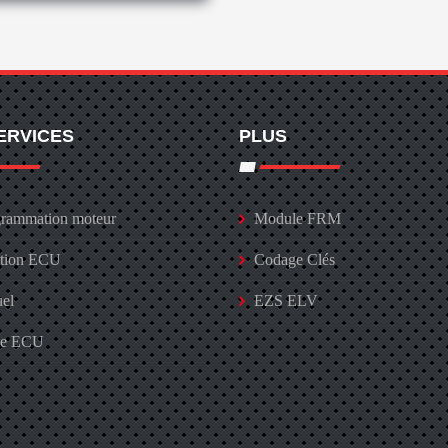
ERVICES
PLUS
rammation moteur
Module FRM
ation ECU
Codage Clés
uel
EZS ELV
ge ECU