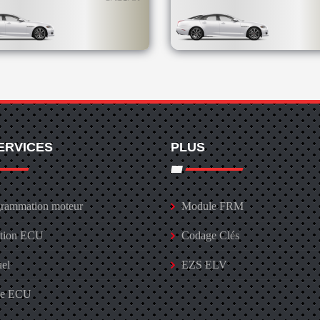
ERVICES
PLUS
rammation moteur
Module FRM
ation ECU
Codage Clés
uel
EZS ELV
ge ECU