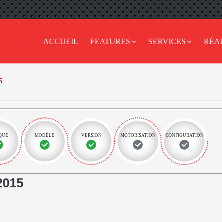
ACCUEIL
FEATURES
SERVICES
RÉA
5
QUE
MODÈLE
VERSION
MOTORISATION
CONFIGURATION
2015