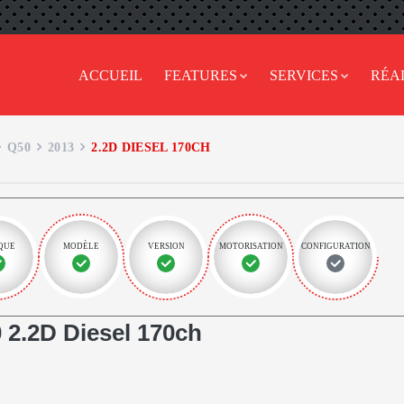
ACCUEIL
FEATURES
SERVICES
RÉA
Q50
2013
2.2D DIESEL 170CH
QUE
MODÈLE
VERSION
MOTORISATION
CONFIGURATION
 2.2D Diesel 170ch