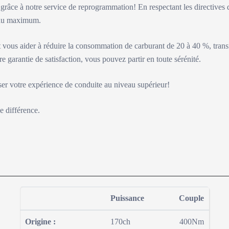
e grâce à notre service de reprogrammation! En respectant les directives 
e au maximum.
vous aider à réduire la consommation de carburant de 20 à 40 %, tran
re garantie de satisfaction, vous pouvez partir en toute sérénité.
ser votre expérience de conduite au niveau supérieur!
e différence.
Puissance
Couple
-1
-2
1
2
3
6
-
Origine :
170ch
400Nm