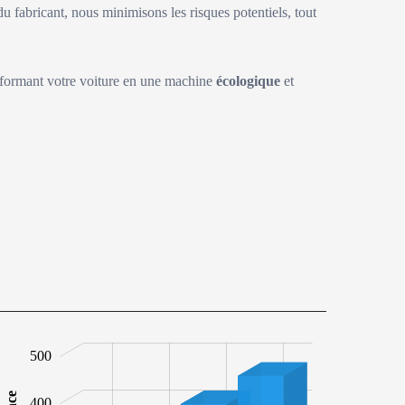
du fabricant, nous minimisons les risques potentiels, tout
sformant votre voiture en une machine
écologique
et
00
00
50
50
50
00
50
50
500
400