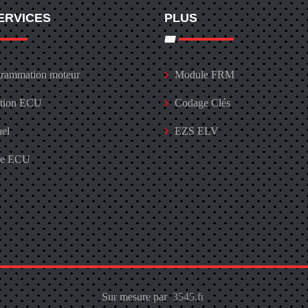
ERVICES
PLUS
rammation moteur
Module FRM
ation ECU
Codage Clés
uel
EZS ELV
ge ECU
Sur mesure par
3545.fr