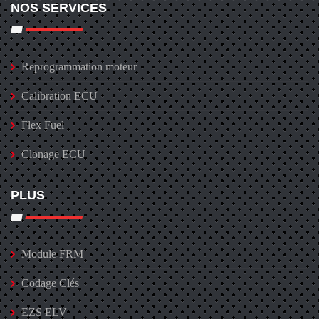
NOS SERVICES
Reprogrammation moteur
Calibration ECU
Flex Fuel
Clonage ECU
PLUS
Module FRM
Codage Clés
EZS ELV