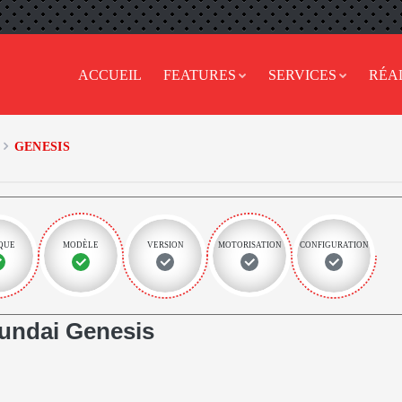
ACCUEIL
FEATURES
SERVICES
RÉA
GENESIS
QUE
MODÈLE
VERSION
MOTORISATION
CONFIGURATION
undai Genesis