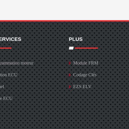
ERVICES
PLUS
rammation moteur
Module FRM
ation ECU
Codage Clés
uel
EZS ELV
ge ECU