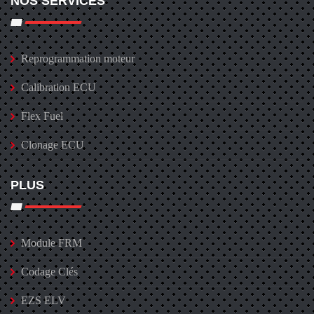
NOS SERVICES
Reprogrammation moteur
Calibration ECU
Flex Fuel
Clonage ECU
PLUS
Module FRM
Codage Clés
EZS ELV