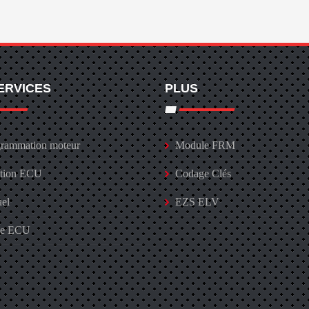
ERVICES
PLUS
rammation moteur
Module FRM
ation ECU
Codage Clés
uel
EZS ELV
ge ECU