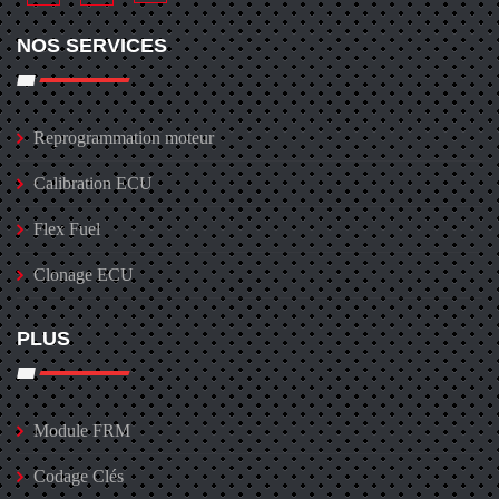
NOS SERVICES
Reprogrammation moteur
Calibration ECU
Flex Fuel
Clonage ECU
PLUS
Module FRM
Codage Clés