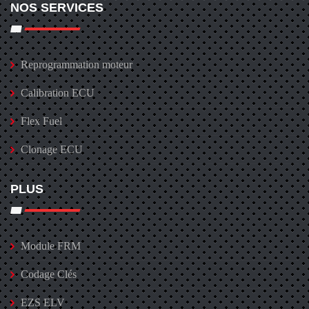
NOS SERVICES
Reprogrammation moteur
Calibration ECU
Flex Fuel
Clonage ECU
PLUS
Module FRM
Codage Clés
EZS ELV