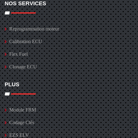
NOS SERVICES
Reprogrammation moteur
Calibration ECU
Flex Fuel
Clonage ECU
PLUS
Module FRM
Codage Clés
EZS ELV