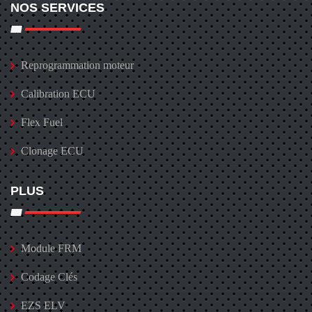
NOS SERVICES
Reprogrammation moteur
Calibration ECU
Flex Fuel
Clonage ECU
PLUS
Module FRM
Codage Clés
EZS ELV