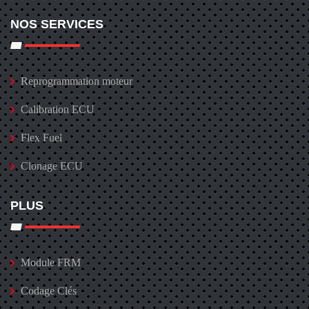
NOS SERVICES
Reprogrammation moteur
Calibration ECU
Flex Fuel
Clonage ECU
PLUS
Module FRM
Codage Clés