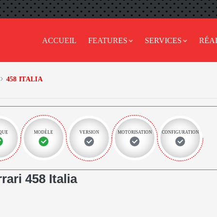
ACCUEIL
FEATURES
SERVICES
RÉA
458 ITALIA
QUE
MODÈLE
VERSION
MOTORISATION
CONFIGURATION
ri 458 Italia