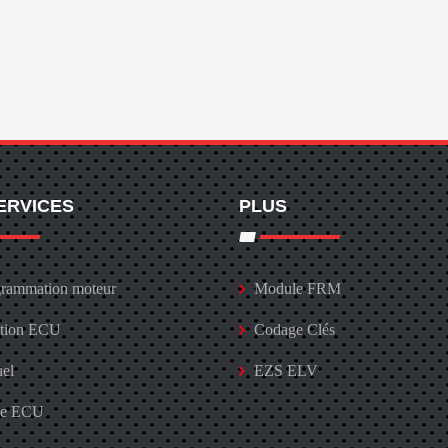
ERVICES
PLUS
rammation moteur
Module FRM
ation ECU
Codage Clés
uel
EZS ELV
ge ECU