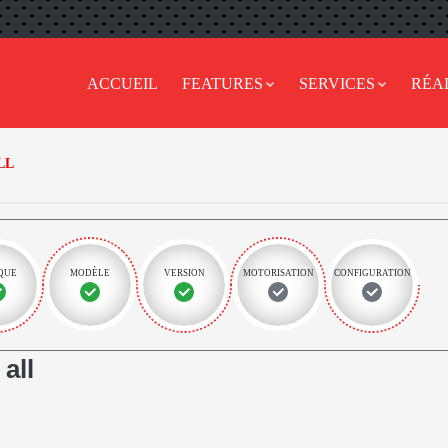
ACCUEIL
FEATURES
SERVICES
RÉA
LL
QUE
MODÈLE
VERSION
MOTORISATION
CONFIGURATION
all