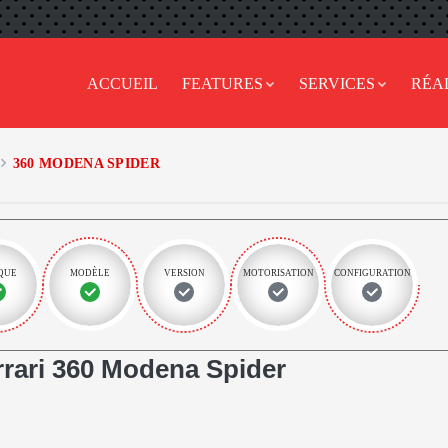
ACCUEIL
FEATURES
SERVICES
RÉA
360 MODENA SPIDER
QUE
MODÈLE
VERSION
MOTORISATION
CONFIGURATION
rari 360 Modena Spider