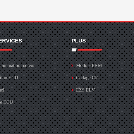
ERVICES
PLUS
rammation moteur
Module FRM
ation ECU
Codage Clés
uel
EZS ELV
ge ECU