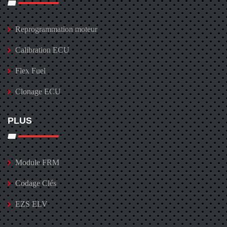
Reprogrammation moteur
Calibration ECU
Flex Fuel
Clonage ECU
PLUS
Module FRM
Codage Clés
EZS ELV