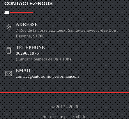
CONTACTEZ-NOUS
ADRESSE
7 Rue de la Fossé aux Leux, Sainte-Geneviève-des-Bois,
Essonne, 91700
TÉLÉPHONE
0629631976
(Lundi=> Samedi de 9h à 19h)
EMAIL
contact@autotronic-performance.fr
© 2017 - 2026
Sur mesure par
3545.fr
À propos
Contactez-Nous