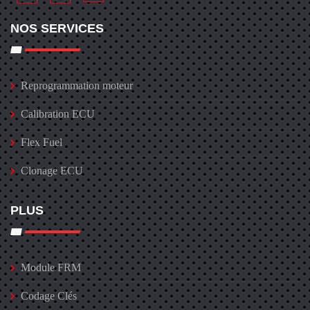
NOS SERVICES
Reprogrammation moteur
Calibration ECU
Flex Fuel
Clonage ECU
PLUS
Module FRM
Codage Clés