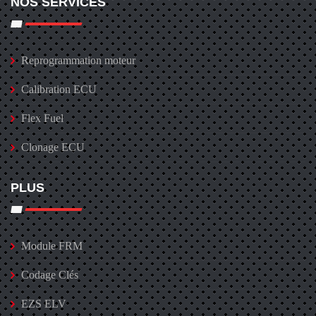
NOS SERVICES
Reprogrammation moteur
Calibration ECU
Flex Fuel
Clonage ECU
PLUS
Module FRM
Codage Clés
EZS ELV