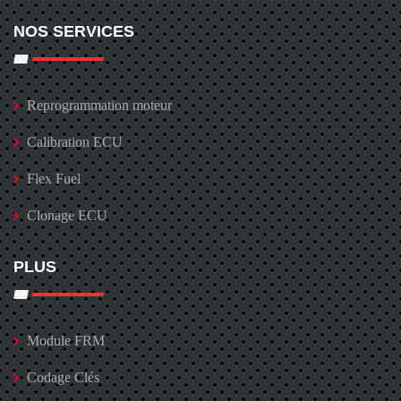
NOS SERVICES
Reprogrammation moteur
Calibration ECU
Flex Fuel
Clonage ECU
PLUS
Module FRM
Codage Clés