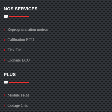
NOS SERVICES
Reprogrammation moteur
Calibration ECU
Flex Fuel
Clonage ECU
PLUS
Module FRM
Codage Clés