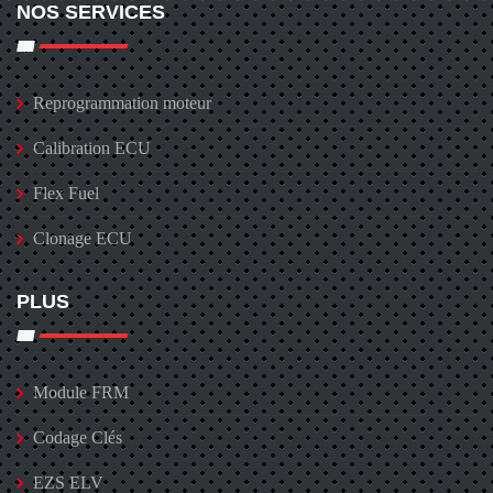
NOS SERVICES
Reprogrammation moteur
Calibration ECU
Flex Fuel
Clonage ECU
PLUS
Module FRM
Codage Clés
EZS ELV