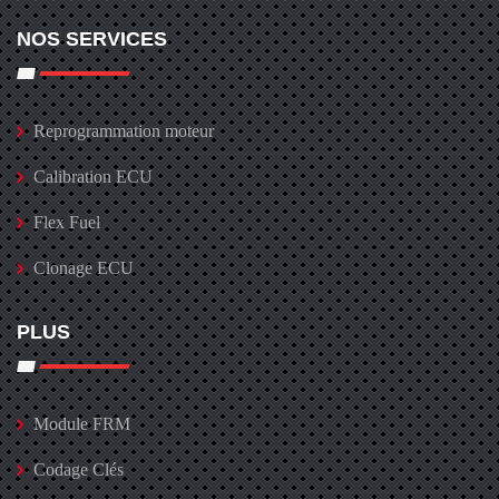
NOS SERVICES
Reprogrammation moteur
Calibration ECU
Flex Fuel
Clonage ECU
PLUS
Module FRM
Codage Clés