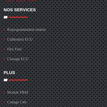
NOS SERVICES
Reprogrammation moteur
Calibration ECU
Flex Fuel
Clonage ECU
PLUS
Module FRM
Codage Clés