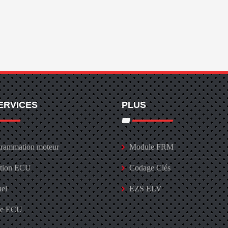
ERVICES
PLUS
rammation moteur
Module FRM
ation ECU
Codage Clés
uel
EZS ELV
ge ECU