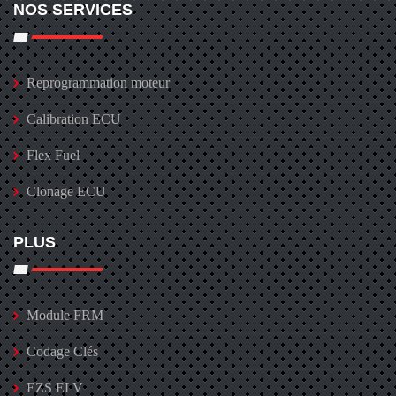
NOS SERVICES
Reprogrammation moteur
Calibration ECU
Flex Fuel
Clonage ECU
PLUS
Module FRM
Codage Clés
EZS ELV