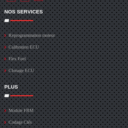
NOS SERVICES
Reprogrammation moteur
Calibration ECU
Flex Fuel
Clonage ECU
PLUS
Module FRM
Codage Clés