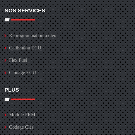
NOS SERVICES
Reprogrammation moteur
Calibration ECU
Flex Fuel
Clonage ECU
PLUS
Module FRM
Codage Clés