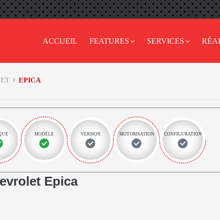
ACCUEIL
FEATURES
SERVICES
RÉA
ET
EPICA
QUE
MODÈLE
VERSION
MOTORISATION
CONFIGURATION
vrolet Epica