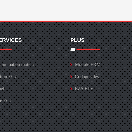
ERVICES
PLUS
rammation moteur
Module FRM
ation ECU
Codage Clés
uel
EZS ELV
ge ECU