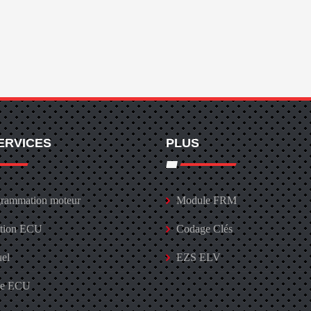
ERVICES
PLUS
rammation moteur
Module FRM
ation ECU
Codage Clés
uel
EZS ELV
ge ECU