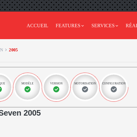
ACCUEIL
FEATURES
SERVICES
RÉA
EN
2005
QUE
MODÈLE
VERSION
MOTORISATION
CONFIGURATION
Seven 2005