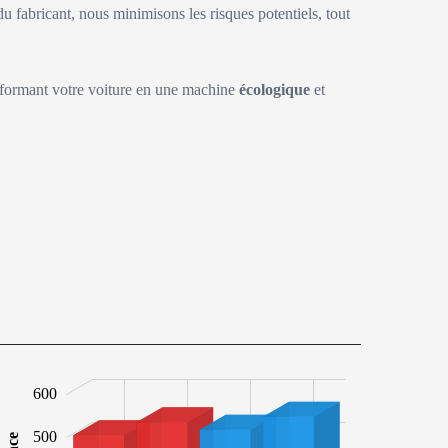
du fabricant, nous minimisons les risques potentiels, tout
sformant votre voiture en une machine
écologique
et
00
00
00
600
500