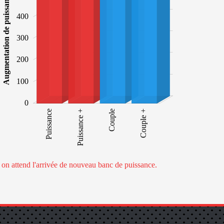
Augmentation de puissance
400
100
300
200
100
0
Puissance
Puissance +
Puissance +
Couple
Couple +
e on attend l'arrivée de nouveau banc de puissance.