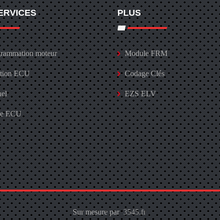
ERVICES
PLUS
rammation moteur
Module FRM
ation ECU
Codage Clés
uel
EZS ELV
ge ECU
Sur mesure par
3545.fr