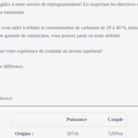
e grâce à notre service de reprogrammation! En respectant les directives 
e au maximum.
vous aider à réduire la consommation de carburant de 20 à 40 %, tran
re garantie de satisfaction, vous pouvez partir en toute sérénité.
ser votre expérience de conduite au niveau supérieur!
e différence.
thanol
Puissance
Couple
-2
-1
7
Origine :
507ch
520Nm