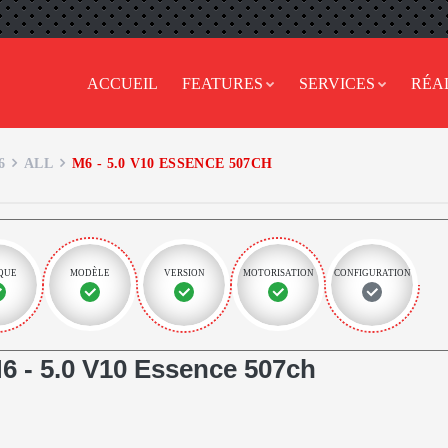
ACCUEIL
FEATURES
SERVICES
RÉA
6
ALL
M6 - 5.0 V10 ESSENCE 507CH
QUE
MODÈLE
VERSION
MOTORISATION
CONFIGURATION
- 5.0 V10 Essence 507ch