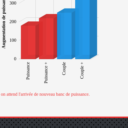
Augmentation de puissance
300
100
200
100
0
Puissance
Puissance +
Puissance +
Couple
Couple +
e on attend l'arrivée de nouveau banc de puissance.