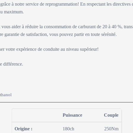
e grâce à notre service de reprogrammation! En respectant les directives 
e au maximum.
vous aider à réduire la consommation de carburant de 20 à 40 %, tran
re garantie de satisfaction, vous pouvez partir en toute sérénité.
ser votre expérience de conduite au niveau supérieur!
e différence.
thanol
Puissance
Couple
-1
-2
1
2
5
-
Origine :
180ch
250Nm