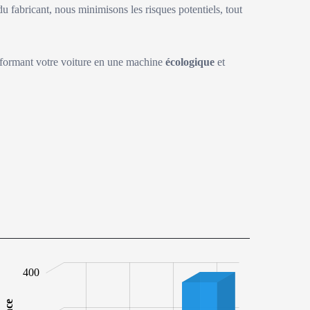
du fabricant, nous minimisons les risques potentiels, tout
sformant votre voiture en une machine
écologique
et
00
00
50
50
00
50
50
400