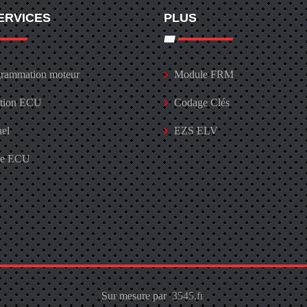
ERVICES
PLUS
rammation moteur
Module FRM
ation ECU
Codage Clés
uel
EZS ELV
ge ECU
Sur mesure par
3545.fr