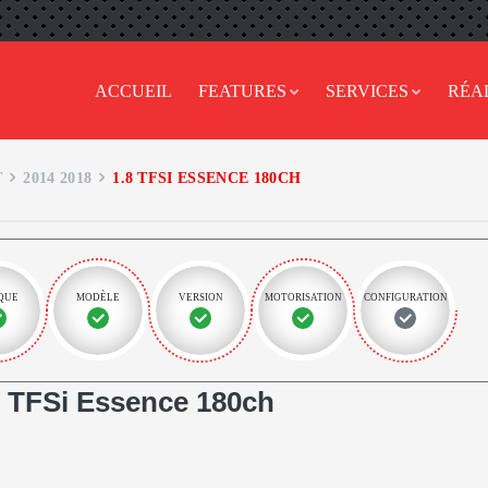
ACCUEIL
FEATURES
SERVICES
RÉA
T
2014 2018
1.8 TFSI ESSENCE 180CH
QUE
MODÈLE
VERSION
MOTORISATION
CONFIGURATION
 TFSi Essence 180ch