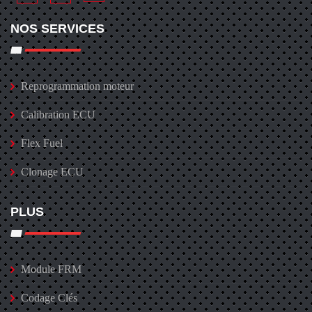
NOS SERVICES
Reprogrammation moteur
Calibration ECU
Flex Fuel
Clonage ECU
PLUS
Module FRM
Codage Clés