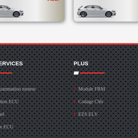
ERVICES
PLUS
rammation moteur
Module FRM
ation ECU
Codage Clés
uel
EZS ELV
ge ECU