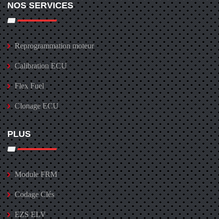
NOS SERVICES
Reprogrammation moteur
Calibration ECU
Flex Fuel
Clonage ECU
PLUS
Module FRM
Codage Clés
EZS ELV