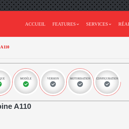
ACCUEIL
FEATURES
SERVICES
RÉA
A110
QUE
MODÈLE
VERSION
MOTORISATION
CONFIGURATION
ine A110