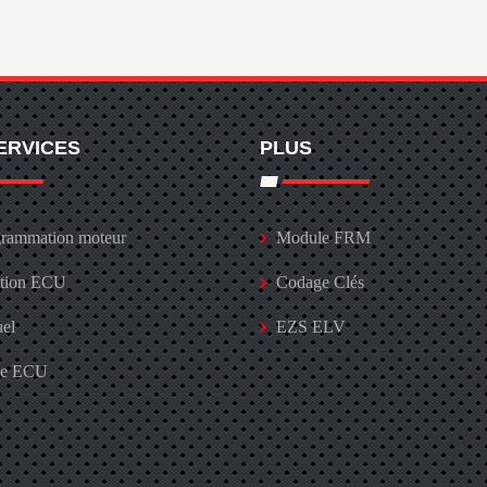
ERVICES
PLUS
rammation moteur
Module FRM
ation ECU
Codage Clés
uel
EZS ELV
ge ECU