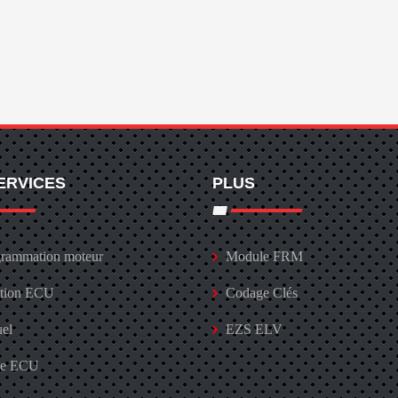
ERVICES
PLUS
rammation moteur
Module FRM
ation ECU
Codage Clés
uel
EZS ELV
ge ECU