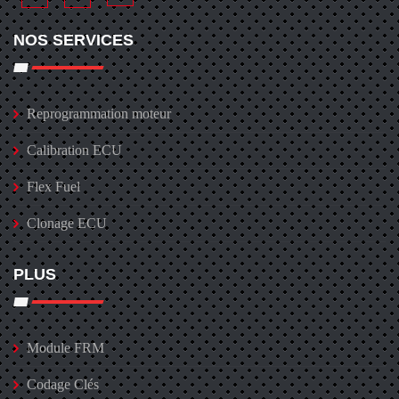
NOS SERVICES
Reprogrammation moteur
Calibration ECU
Flex Fuel
Clonage ECU
PLUS
Module FRM
Codage Clés