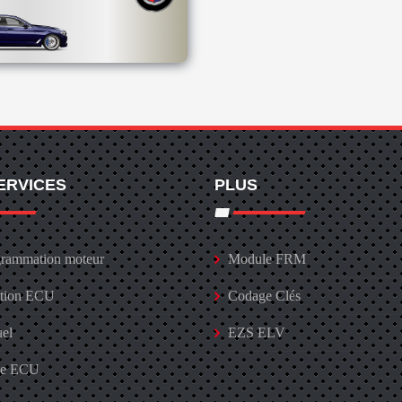
ERVICES
PLUS
rammation moteur
Module FRM
ation ECU
Codage Clés
uel
EZS ELV
ge ECU