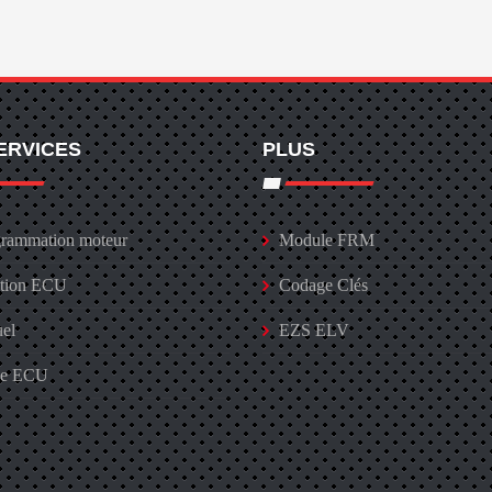
ERVICES
PLUS
rammation moteur
Module FRM
ation ECU
Codage Clés
uel
EZS ELV
ge ECU