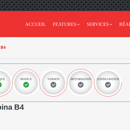
ACCUEIL
FEATURES
SERVICES
RÉA
B4
QUE
MODÈLE
VERSION
MOTORISATION
CONFIGURATION
ina B4