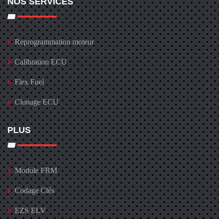
NOS SERVICES
Reprogrammation moteur
Calibration ECU
Flex Fuel
Clonage ECU
PLUS
Module FRM
Codage Clés
EZS ELV